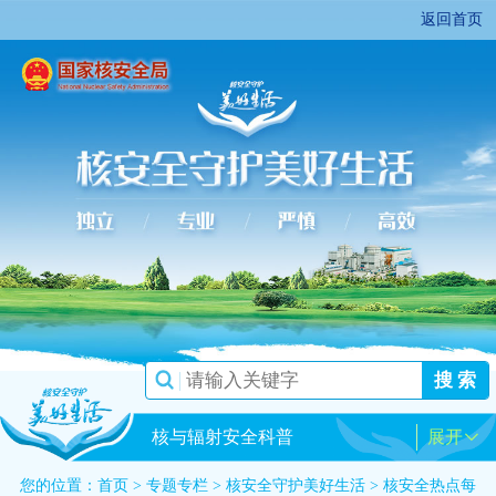
返回首页
搜 索
核与辐射安全科普
展开
您的位置：
首页
>
专题专栏
>
核安全守护美好生活
>
核安全热点每