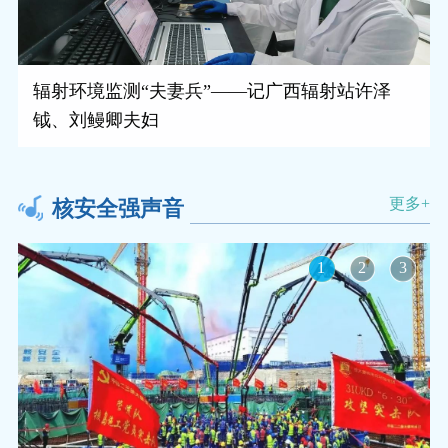
辐射环境监测“夫妻兵”——记广西辐射站许泽
钺、刘鳗卿夫妇
更多+
核安全强声音
1
2
3