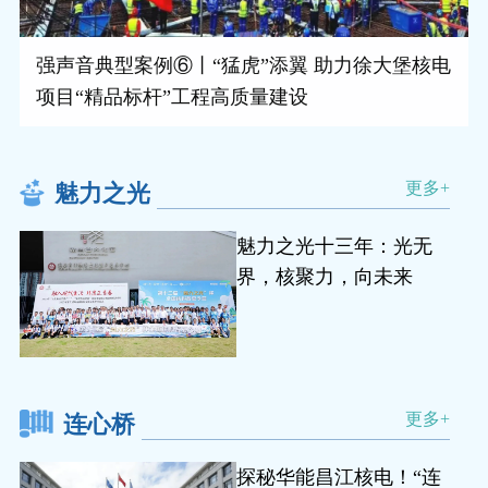
强声音典型案例⑥丨“猛虎”添翼 助力徐大堡核电
项目“精品标杆”工程高质量建设
更多+
魅力之光
魅力之光十三年：光无
界，核聚力，向未来
更多+
连心桥
探秘华能昌江核电！“连