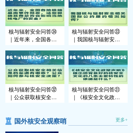
核与辐射安全问答㉞
核与辐射安全问答㉝
｜近年来，全国各地
｜我国核与辐射安全
极端暴雨事件频发...
相关国际公约履约...
核与辐射安全问答㉜
核与辐射安全问答㉛
｜公众获取核安全相
｜《核安全文化政策
关信息的渠道有哪...
声明》提出培育良...
更多+
国外核安全观察哨