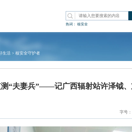
热词：
核安全
好生活
>
核安全守护者
测“夫妻兵”——记广西辐射站许泽钺
字号：