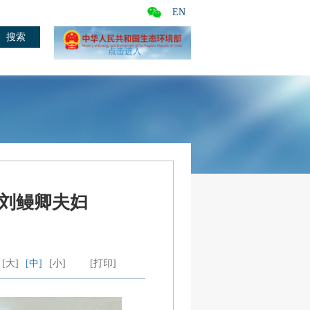
EN
点击进入
、刘鳗卿夫妇
[大]
[中]
[小]
[打印]