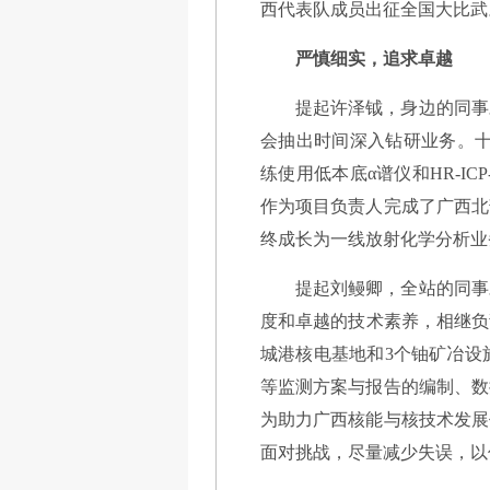
西代表队成员出征全国大比武
严慎细实，追求卓越
提起许泽钺，身边的同事
会抽出时间深入钻研业务。十年来
练使用低本底α谱仪和HR-I
作为项目负责人完成了广西北
终成长为一线放射化学分析业
提起刘鳗卿，全站的同事
度和卓越的技术素养，相继负责
城港核电基地和3个铀矿冶设
等监测方案与报告的编制、数
为助力广西核能与核技术发展
面对挑战，尽量减少失误，以