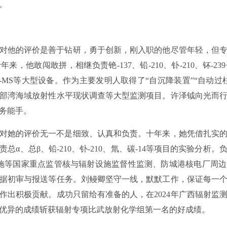
。
对他的评价是善于钻研，勇于创新，刚入职的他尽管年轻，但
，他敢闯敢拼，相继负责铯-137、铅-210、钋-210、钚-23
CP-MS等大型设备。作为主要发明人取得了“自沉降装置”“自动
部湾海域放射性水平现状调查等大型监测项目。许泽钺向光而
务能手。
对她的评价无一不是细致、认真和负责。十年来，她凭借扎实
总α、总β、铅-210、钋-210、氚、碳-14等项目的实验分析
施等国家重点监管核与辐射设施监督性监测、防城港核电厂周
据初审与报送等任务。刘鳗卿坚守一线，默默工作，保证每一
作出积极贡献。成功只留给有准备的人，在2024年广西辐射监
优异的成绩斩获辐射专项比武放射化学组第一名的好成绩。