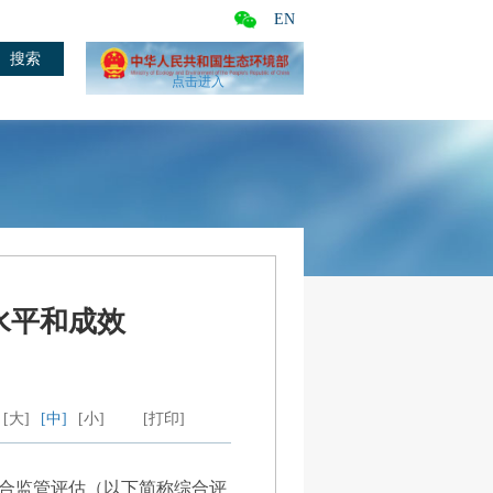
EN
点击进入
水平和成效
[大]
[中]
[小]
[打印]
域综合监管评估（以下简称综合评