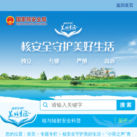
返回首页
搜 索
核与辐射安全科普
展开
您的位置：
首页
>
专题专栏
>
核安全守护美好生活
>
“小荷之声”青