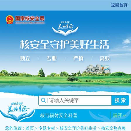
返回首页
搜 索
核与辐射安全科普
展开
您的位置：
首页
>
专题专栏
>
核安全守护美好生活
>
核安全热点每