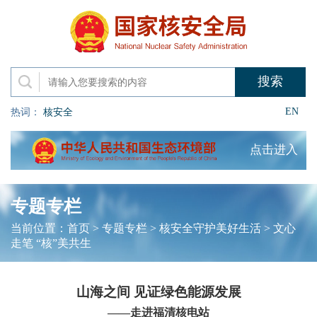
EN
热词：
核安全
点击进入
专题专栏
当前位置：
首页
>
专题专栏
>
核安全守护美好生活
>
文心
走笔 “核”美共生
山海之间 见证绿色能源发展
——走进福清核电站