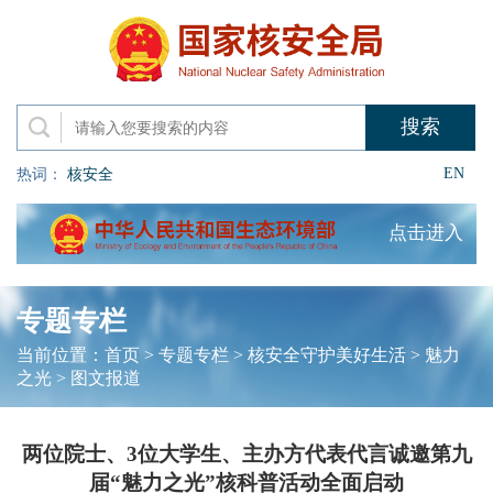
EN
热词：
核安全
点击进入
专题专栏
当前位置：
首页
>
专题专栏
>
核安全守护美好生活
>
魅力
之光
>
图文报道
两位院士、3位大学生、主办方代表代言诚邀第九
届“魅力之光”核科普活动全面启动