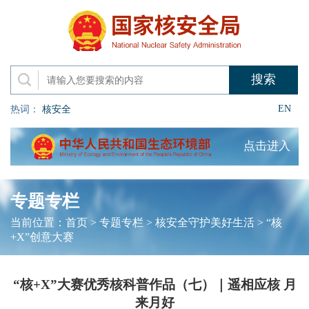
EN
热词：
核安全
点击进入
专题专栏
当前位置：
首页
>
专题专栏
>
核安全守护美好生活
>
“核
+X”创意大赛
“核+X”大赛优秀核科普作品（七）｜遥相应核 月
来月好