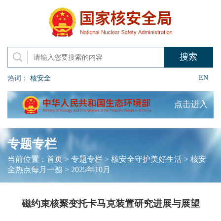
EN
热词：
核安全
点击进入
专题专栏
当前位置：
首页
>
专题专栏
>
核安全守护美好生活
>
核安
全热点每月一题
>
2025年10月
磁约束核聚变托卡马克装置研究进展与展望