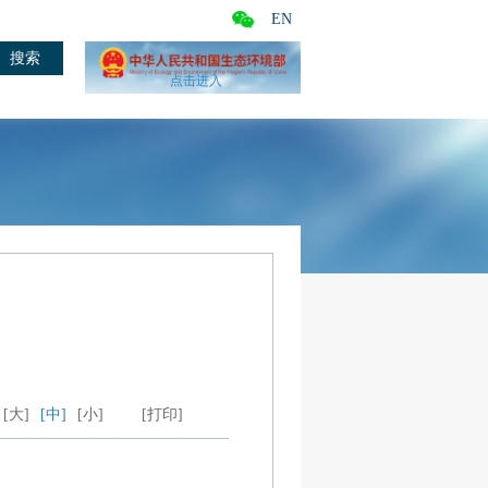
EN
点击进入
[大]
[中]
[小]
[打印]