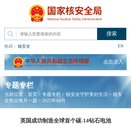
EN
热词：
核安全
点击进入
专题专栏
当前位置：
首页
>
专题专栏
>
核安全守护美好生活
>
核安
全热点每月一题
>
2025年04月
英国成功制造全球首个碳-14钻石电池