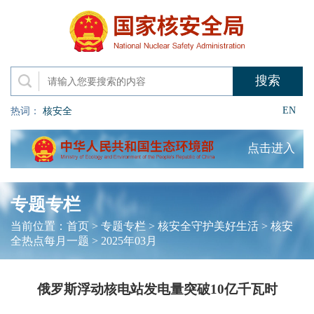
EN
热词：
核安全
点击进入
专题专栏
当前位置：
首页
>
专题专栏
>
核安全守护美好生活
>
核安
全热点每月一题
>
2025年03月
俄罗斯浮动核电站发电量突破10亿千瓦时