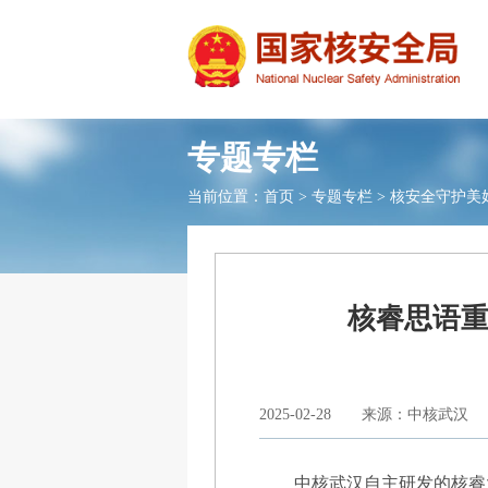
专题专栏
当前位置：
首页
>
专题专栏
>
核安全守护美
核睿思语重
2025-02-28
来源：中核武汉
中核武汉自主研发的核睿