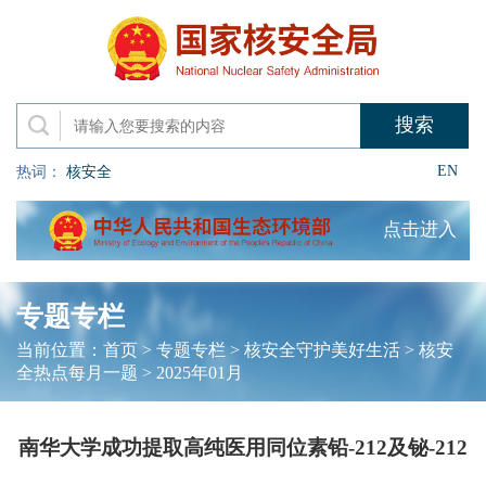
EN
热词：
核安全
点击进入
专题专栏
当前位置：
首页
>
专题专栏
>
核安全守护美好生活
>
核安
全热点每月一题
>
2025年01月
南华大学成功提取高纯医用同位素铅-212及铋-212