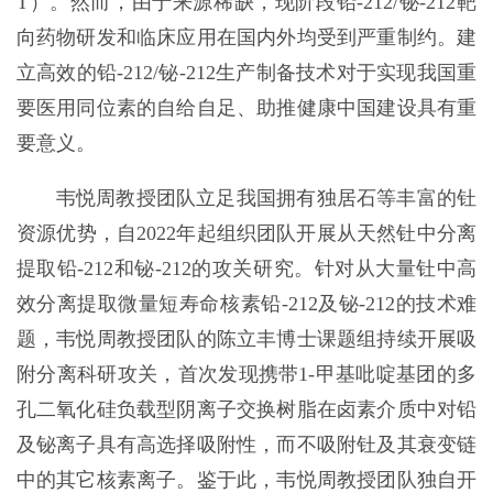
T）。然而，由于来源稀缺，现阶段铅-212/铋-212靶
向药物研发和临床应用在国内外均受到严重制约。建
立高效的铅-212/铋-212生产制备技术对于实现我国重
要医用同位素的自给自足、助推健康中国建设具有重
要意义。
韦悦周教授团队立足我国拥有独居石等丰富的钍
资源优势，自2022年起组织团队开展从天然钍中分离
提取铅-212和铋-212的攻关研究。针对从大量钍中高
效分离提取微量短寿命核素铅-212及铋-212的技术难
题，韦悦周教授团队的陈立丰博士课题组持续开展吸
附分离科研攻关，首次发现携带1-甲基吡啶基团的多
孔二氧化硅负载型阴离子交换树脂在卤素介质中对铅
及铋离子具有高选择吸附性，而不吸附钍及其衰变链
中的其它核素离子。鉴于此，韦悦周教授团队独自开