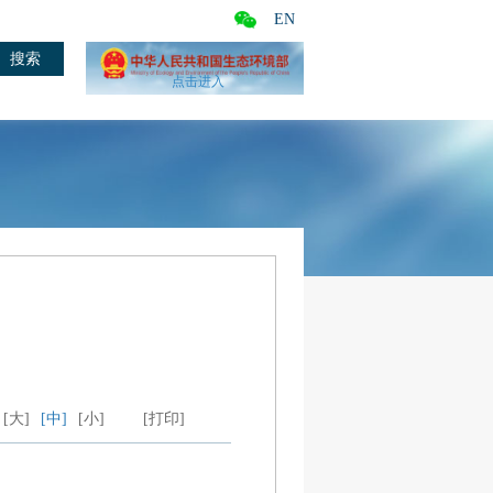
EN
点击进入
[大]
[中]
[小]
[打印]