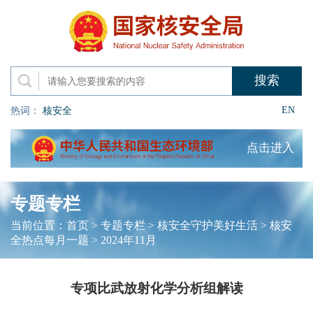
EN
热词：
核安全
点击进入
专题专栏
当前位置：
首页
>
专题专栏
>
核安全守护美好生活
>
核安
全热点每月一题
>
2024年11月
专项比武放射化学分析组解读