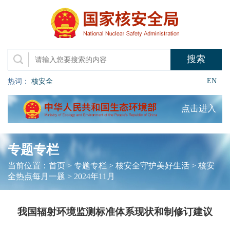
EN
热词：
核安全
点击进入
专题专栏
当前位置：
首页
>
专题专栏
>
核安全守护美好生活
>
核安
全热点每月一题
>
2024年11月
我国辐射环境监测标准体系现状和制修订建议