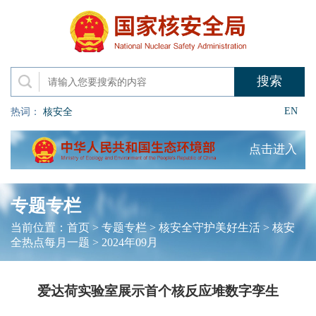
EN
热词：
核安全
点击进入
专题专栏
当前位置：
首页
>
专题专栏
>
核安全守护美好生活
>
核安
全热点每月一题
>
2024年09月
爱达荷实验室展示首个核反应堆数字孪生