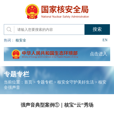
EN
热词：
核安全
点击进入
专题专栏
当前位置：
首页
>
专题专栏
>
核安全守护美好生活
>
核安
全强声音
强声音典型案例①｜核宝“云”秀场