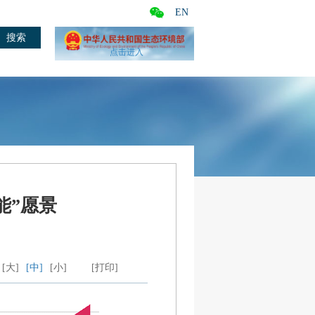
EN
点击进入
能”愿景
[大]
[中]
[小]
[打印]