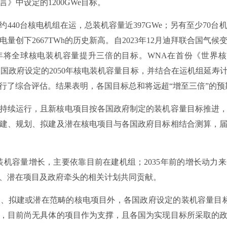
言》中设定的1200GWe目标。
约440台核电机组在运，总装机容量近397GWe；另有至少70台
电量创下2667TWh的历史新高。自2023年12月迪拜联合国气候
年将全球核电装机容量提升三倍的目标。WNA在首份《世界核电展望报
中，汇总了各国政府设定的2050年核电装机容量目标，并结合在运机组
行了综合评估。结果表明，各国目标总和将远超“增至三倍”的预
持续运行，且新核电项目按各国政府制定的装机容量目标推进，到
建、规划、拟建及潜在核电项目与各国政府目标相结合测算，
的装机容量增长，主要依靠目前在建机组；2035年前的增长动力来
、潜在项目及政府牵头的相关计划共同贡献。
、拟建或潜在范畴的核电项目外，各国政府设定的装机容量目标总
，目前尚无具体的项目作为支撑，且各国为实现目标所采取的