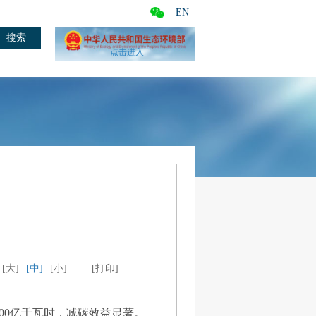
EN
点击进入
[大]
[中]
[小]
[打印]
00亿千瓦时，减碳效益显著。