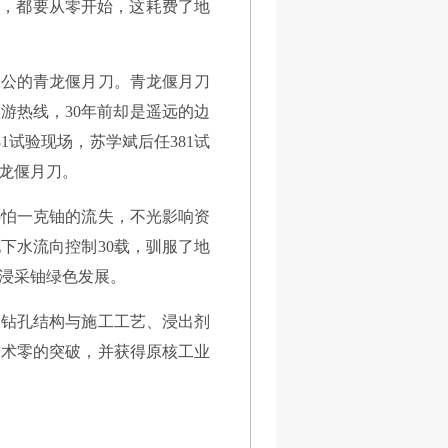
艺，都要从零开始，这耗费了地
关公的青龙偃月刀。青龙偃月刀
游热线，30年前却是遥远的边
试验现场，苏学斌后任381试
龙偃月刀。
哪怕一克铀的流失，不光影响资
下水流向控制30载，驯服了地
地浸采铀绿色发展。
、钻孔结构与施工工艺、浸出剂
技术零的突破，并获得原核工业