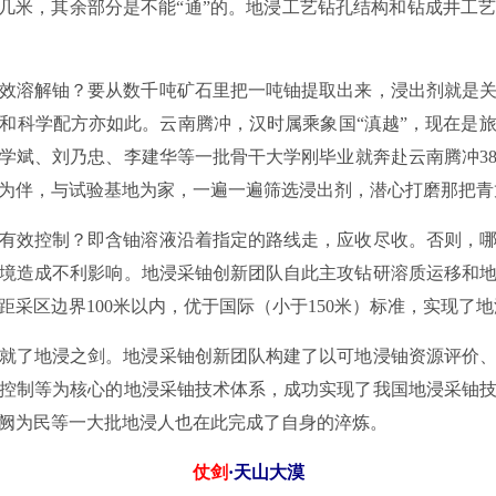
的几米，其余部分是不能“通”的。地浸工艺钻孔结构和钻成井工
效溶解铀？要从数千吨矿石里把一吨铀提取出来，浸出剂就是
和科学配方亦如此。云南腾冲，汉时属乘象国“滇越”，现在是旅
学斌、刘乃忠、李建华等一批骨干大学刚毕业就奔赴云南腾冲381
为伴，与试验基地为家，一遍一遍筛选浸出剂，潜心打磨那把青
有效控制？即含铀溶液沿着指定的路线走，应收尽收。否则，
境造成不利影响。地浸采铀创新团队自此主攻钻研溶质运移和地
距采区边界100米以内，优于国际（小于150米）标准，实现了
就了地浸之剑。地浸采铀创新团队构建了以可地浸铀资源评价
控制等为核心的地浸采铀技术体系，成功实现了我国地浸采铀
阙为民等一大批地浸人也在此完成了自身的淬炼。
仗剑
·天山大漠