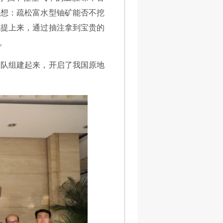
奇想：疏松富水型铀矿能否不挖
孔提上来，通过抽注拿到宝贵的
。
团队组建起来，开启了我国原地