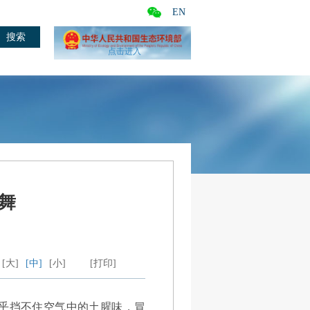
EN
点击进入
舞
[大]
[中]
[小]
[打印]
乎挡不住空气中的土腥味，冒