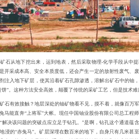
矿石从地下挖出来，运到地表，然后采取物理-化学手段从中
但是开采成本高、安全本质度低，还会产生一定的放射性废气、
剂注入地下矿层，使其沿着矿石孔隙渗透，溶解出矿石中的铀
黄饼”。这种方法安全高效，颠覆了传统的采矿工艺，但是技术难
矿石有效接触？地层深处的铀矿物看不见，摸不着，就像百万
赤兔马能直奔“上将军”大帐。现任中国铀业股份有限公司总工程
“解决该问题的突破点应立足于钻孔。”是啊，钻孔这个通道蕴
地浸的“赤兔马”。矿层深埋在数百米的地下，自身只有几米甚