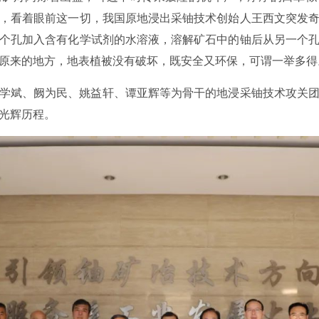
，看着眼前这一切，我国原地浸出采铀技术创始人王西文突发
个孔加入含有化学试剂的水溶液，溶解矿石中的铀后从另一个
原来的地方，地表植被没有破坏，既安全又环保，可谓一举多得
学斌、阙为民、姚益轩、谭亚辉等为骨干的地浸采铀技术攻关
光辉历程。