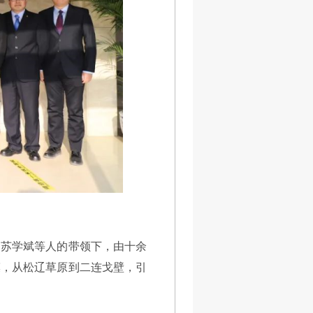
、苏学斌等人的带领下，由十余
漠，从松辽草原到二连戈壁，引