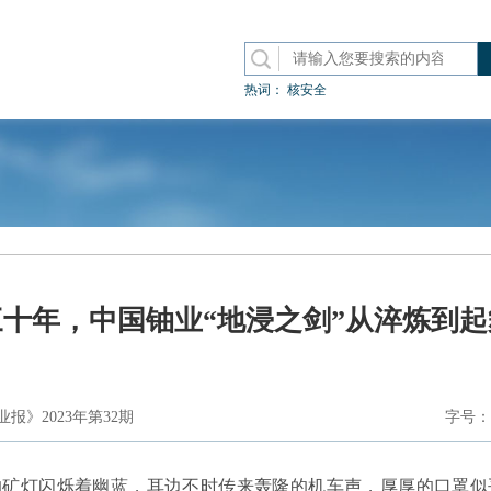
热词：
核安全
三十年，中国铀业“地浸之剑”从淬炼到起
报》2023年第32期
字号：
的矿灯闪烁着幽蓝，耳边不时传来轰隆的机车声，厚厚的口罩似