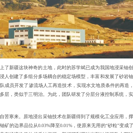
踏上了新疆这块神奇的土地，此时的苏学斌已成为我国地浸采铀
浸人创建了多组分多场耦合的稳定场模型，丰富和发展了砂岩
队成员开发了渗流场人工再造技术，实现水文地质条件的再造，
多层，类似于三明治。为此，团队研发了分层分液控制系统，
自苦寒来。原地浸出采铀技术在新疆得到了规模化工业应用，
矿的边界品位从0.03%降至0.01%，使原来无用的“砂粒”变成