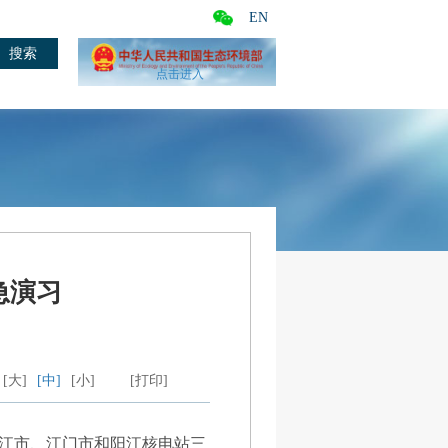
EN
点击进入
急演习
[大]
[中]
[小]
[打印]
阳江市、江门市和阳江核电站三