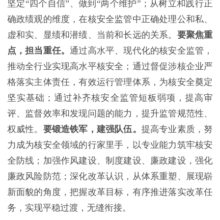
坚定“四个自信”、做到“两个维护”；从树立和践行正
确政绩观的维度，在核安全监管中正确处理公和私、
虚和实、显绩和潜绩、当前和长远的关系。
要聚焦重
点，担当重任。
通过高水平、现代化的核安全监管，
推动全行业实现高水平核安全；通过督促涉核企业严
格落实主体责任，有效运行管理体系，为核安全奠定
坚实基础；通过补齐核安全监管短板弱项，提高审
评、监督效率和发现问题的能力，提升监管规范性、
权威性。
要锻造铁军，建强队伍。
提高专业素质，努
力成为核安全领域的行家里手，以专业能力筑牢核安
全防线；加强作风建设、制度建设、廉政建设，强化
廉政风险防范；深化改革认识，从体系重塑、展现崭
新面貌的角度，把握改革目标，有序推进落实改革任
务，实现平稳过渡，无缝衔接。