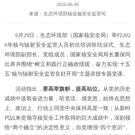
2026-06-30
来源：生态环境部核设施安全监管司
6月29日，生态环境部（国家核安全局）举行202
6年核与辐射安全监管人员初任培训班结业式。生态
环境部副部长、党组成员，国家核安全局局长董保同
出席并围绕“树立和践行正确政绩观，奋力实现‘十五
五’核与辐射安全监管良好开局”主题讲授专题党课。
活动指出，
要高举旗帜，提高站位。
从党的历史
成就中汲取奋进力量，听党话、感党恩，始终在思想
上、政治上、行动上同党中央保持高度一致；从新时
代以来党领导核安全工作取得的巨大成就中，深刻领
悟“两个确立”的决定性意义，自觉增强“四个意识”、