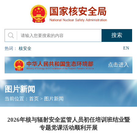
EN
热词：
核安全
点击进入
图片新闻
当前位置：
首页
>
图片新闻
2026年核与辐射安全监管人员初任培训班结业暨
专题党课活动顺利开展