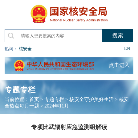
EN
热词：
核安全
点击进入
专题专栏
当前位置：
首页
>
专题专栏
>
核安全守护美好生活
>
核安
全热点每月一题
>
2024年11月
专项比武辐射应急监测组解读