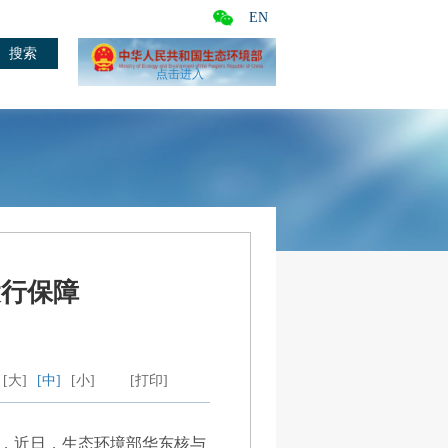
EN
点击进入
运行保障
[大]
[中]
[小]
[打印]
作，近日，生态环境部华东核与