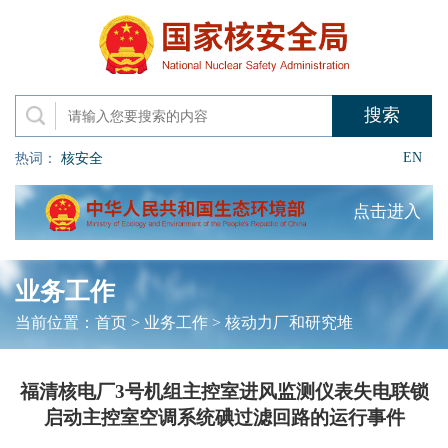
EN
热词：
核安全
点击进入
业务工作
当前位置：
首页
>
业务工作
>
核动力厂和研究堆
福清核电厂3号机组主控室进风监测仪表失电联锁
启动主控室空调系统碘过滤回路的运行事件