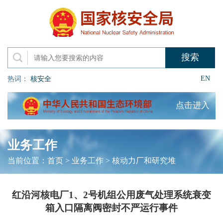
EN
热词：
核安全
点击进入
业务工作
当前位置：
首页
>
业务工作
>
核动力厂和研究堆
红沿河核电厂1、2号机组公用废气处理系统衰变
箱入口隔离阀密封不严运行事件