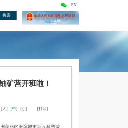
EN
点击进入
铀矿营开班啦！
[大]
[中]
[小]
[打印]
非洲美丽的海滨城市斯瓦科普蒙