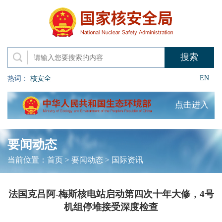
EN
热词：
核安全
点击进入
要闻动态
当前位置：
首页
>
要闻动态
>
国际资讯
法国克吕阿-梅斯核电站启动第四次十年大修，4号
机组停堆接受深度检查