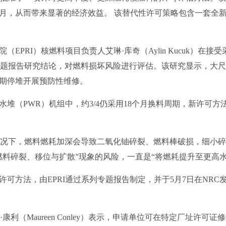
4个月，从而带来显著的经济效益。 该替代性许可策略包含一套全
科院（EPRI）核燃料项目负责人艾琳·库奇（Aylin Kucuk）
专题报告研究结论，对燃料损坏风险进行评估。该研究显示，大尺
期停堆开展预防性维修。
水堆（PWR）机组中，约3/4仍采用18个月换料周期，新许可方
A工况下，燃料燃耗加深会导致二氧化铀碎裂、燃料棒破损，细小
燃料碎裂、移位与扩散”现象的风险，一直是“将燃耗提升至更高
许可方法，由EPRI通过系列专题报告制定，并于5月7日在NR
·康利（Maureen Conley）表示，申请单位可在特定厂址许可