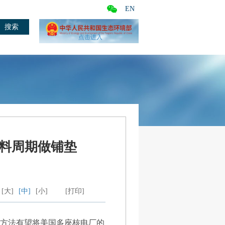
EN
点击进入
料周期做铺垫
[大]
[中]
[小]
[打印]
该方法有望将美国多座核电厂的